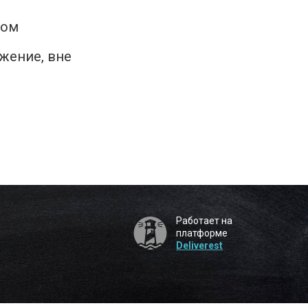
ком
жение, вне
Работает на
платформе
Deliverest