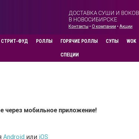
ДОСТАВКА СУШИ И ВОКОВ
В НОВОСИБИРСКЕ
Контакты
•
О компании
•
Акции
СТРИТ-ФУД
РОЛЛЫ
ГОРЯЧИЕ РОЛЛЫ
СУПЫ
WOK
СПЕЦИИ
е через мобильное приложение!
я
Android
или
iOS